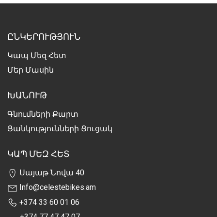
ԸՆԿԵՐՈՒԹՅՈՒՆ
Կապ Մեզ Հետ
Մեր Մասին
ԽԱՆՈՒԹ
Գնումների Քարտ
Ցանկությունների Ցուցակ
ԿԱՊ ՄԵԶ ՀԵՏ
Սայաթ Նովա 40
Info@celestebikes.am
+374 33 60 01 06
+374 77 47 47 07