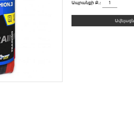
Ապրանքի Ք.:
Ավելաց