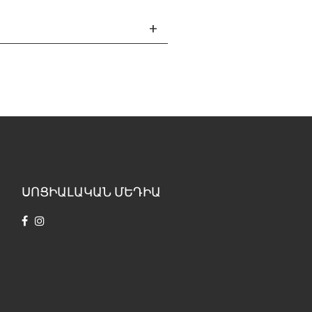
ՍՈՑԻԱԼԱԿԱՆ ՄԵԴԻԱ