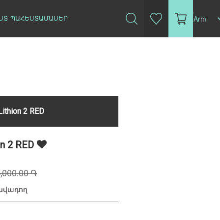
(0)
ՍՏ
ՊԱՀԵՍՏԱՄԱՍԵՐ
ithion 2 RED
on 2 RED
,000.00 ֏
անվադող