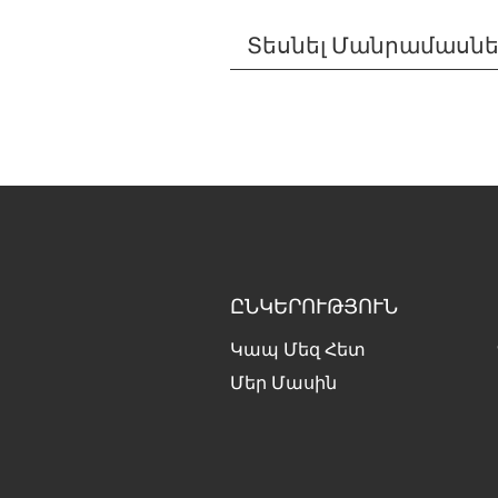
Տեսնել Մանրամասն
ԸՆԿԵՐՈՒԹՅՈՒՆ
Կապ Մեզ Հետ
Մեր Մասին