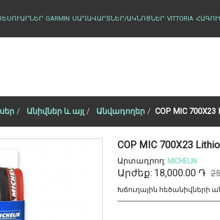
ՍԵՍՈՒԱՐՆԵՐ
GARMIN
ՍԱՂԱՎԱՐՏՆԵՐ/ԱԿՆՈՑՆԵՐ
VITTORIA
ՀԱԳՈՒ
սեր
Անիվներ և այլ
Անվադողեր
COP MIC 700X23 L
COP MIC 700X23 Lithi
Արտադրող:
MICHELIN
Արժեք:
18,000.00 ֏
25
Խճուղային հեծանիվների 