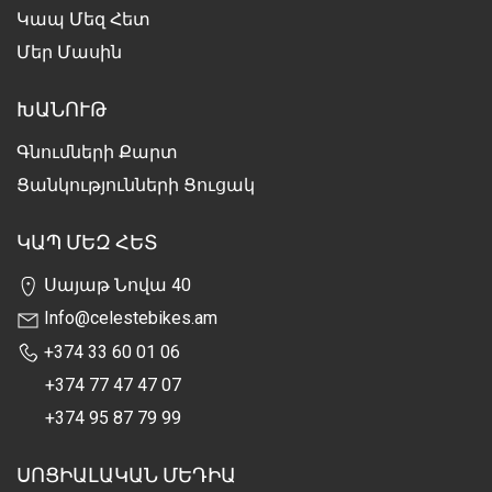
Կապ Մեզ Հետ
Մեր Մասին
ԽԱՆՈՒԹ
Գնումների Քարտ
Ցանկությունների Ցուցակ
ԿԱՊ ՄԵԶ ՀԵՏ
Սայաթ Նովա 40
Info@celestebikes.am
+374 33 60 01 06
+374 77 47 47 07
+374 95 87 79 99
ՍՈՑԻԱԼԱԿԱՆ ՄԵԴԻԱ