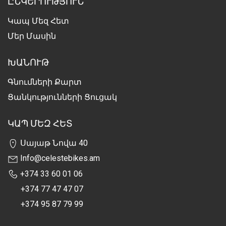
ԸՆԿԵՐՈՒԹՅՈՒՆ
Կապ Մեզ Հետ
Մեր Մասին
ԽԱՆՈՒԹ
Գնումների Քարտ
Ցանկությունների Ցուցակ
ԿԱՊ ՄԵԶ ՀԵՏ
Սայաթ Նովա 40
Info@celestebikes.am
+374 33 60 01 06
+374 77 47 47 07
+374 95 87 79 99