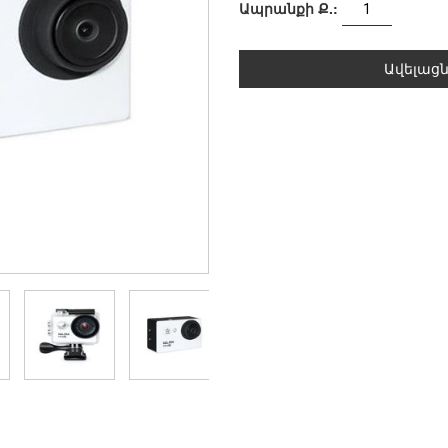
Ապրանքի Ք.:
Ավելաց