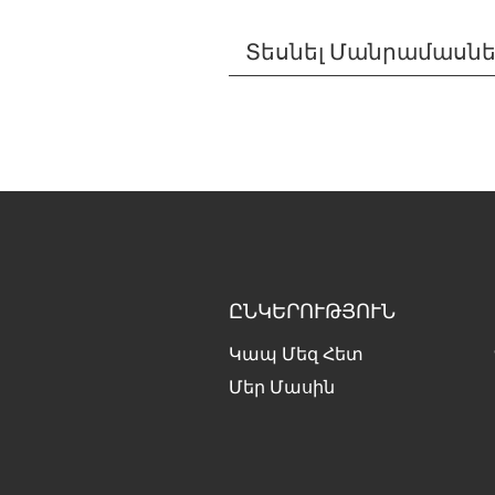
Տեսնել Մանրամասն
ԸՆԿԵՐՈՒԹՅՈՒՆ
Կապ Մեզ Հետ
Մեր Մասին