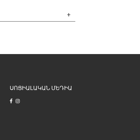
ՍՈՑԻԱԼԱԿԱՆ ՄԵԴԻԱ