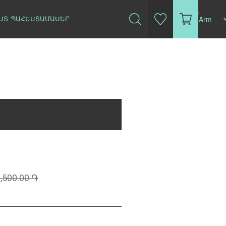
(0)
ՍՏ
ՊԱՀԵՍՏԱՄԱՍԵՐ
,500.00 ֏