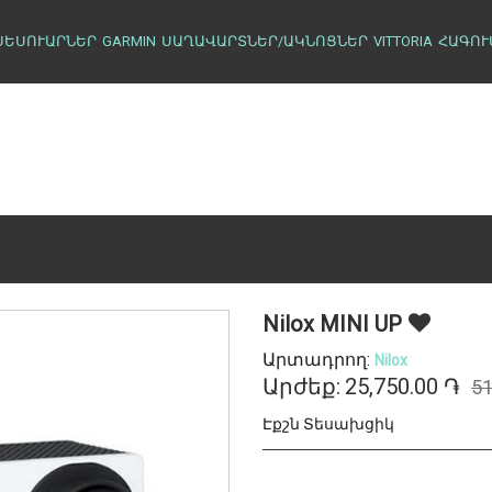
ՍԵՍՈՒԱՐՆԵՐ
GARMIN
ՍԱՂԱՎԱՐՏՆԵՐ/ԱԿՆՈՑՆԵՐ
VITTORIA
ՀԱԳՈՒ
Nilox MINI UP
Արտադրող:
Nilox
Արժեք:
25,750.00 ֏
51
Էքշն Տեսախցիկ