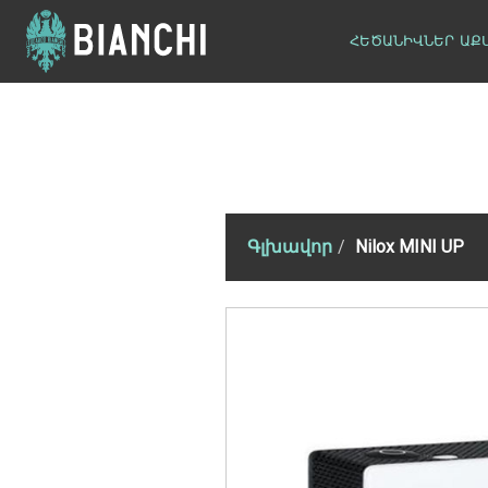
ՀԵԾԱՆԻՎՆԵՐ
ԱՔ
Գլխավոր
Nilox MINI UP