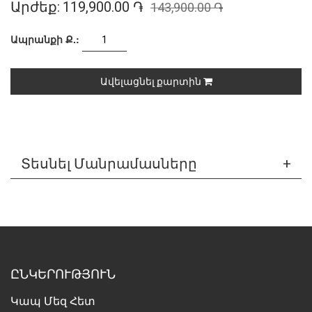
Արժեք:
119,900.00 ֏
143,900.00 ֏
Ապրանքի Ք.:
Ավելացնել քարտին
Տեսնել Մանրամասները
ԸՆԿԵՐՈՒԹՅՈՒՆ
Կապ Մեզ Հետ