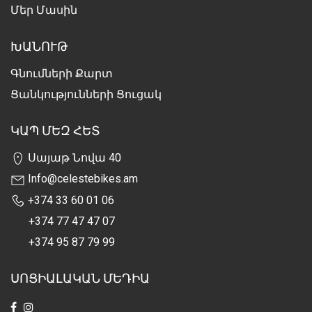
Մեր Մասին
ԽԱՆՈՒԹ
Գնումների Քարտ
Ցանկությունների Ցուցակ
ԿԱՊ ՄԵԶ ՀԵՏ
Սայաթ Նովա 40
Info@celestebikes.am
+374 33 60 01 06
+374 77 47 47 07
+374 95 87 79 99
ՍՈՑԻԱԼԱԿԱՆ ՄԵԴԻԱ